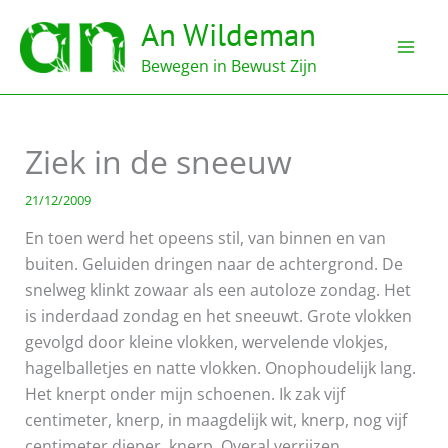
Ga
An Wildeman
naar
de
Bewegen in Bewust Zijn
inhoud
Ziek in de sneeuw
21/12/2009
En toen werd het opeens stil, van binnen en van
buiten. Geluiden dringen naar de achtergrond. De
snelweg klinkt zowaar als een autoloze zondag. Het
is inderdaad zondag en het sneeuwt. Grote vlokken
gevolgd door kleine vlokken, wervelende vlokjes,
hagelballetjes en natte vlokken. Onophoudelijk lang.
Het knerpt onder mijn schoenen. Ik zak vijf
centimeter, knerp, in maagdelijk wit, knerp, nog vijf
centimeter dieper, knerp. Overal verrijzen