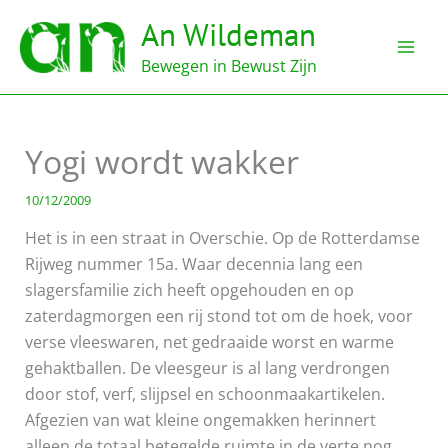
Ga
An Wildeman
naar
de
Bewegen in Bewust Zijn
inhoud
Yogi wordt wakker
10/12/2009
Het is in een straat in Overschie. Op de Rotterdamse
Rijweg nummer 15a. Waar decennia lang een
slagersfamilie zich heeft opgehouden en op
zaterdagmorgen een rij stond tot om de hoek, voor
verse vleeswaren, net gedraaide worst en warme
gehaktballen. De vleesgeur is al lang verdrongen
door stof, verf, slijpsel en schoonmaakartikelen.
Afgezien van wat kleine ongemakken herinnert
alleen de totaal betegelde ruimte in de verte nog