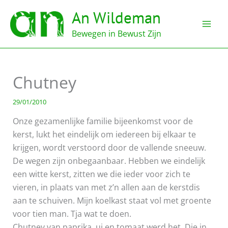
Ga
An Wildeman
naar
de
Bewegen in Bewust Zijn
inhoud
Chutney
29/01/2010
Onze gezamenlijke familie bijeenkomst voor de
kerst, lukt het eindelijk om iedereen bij elkaar te
krijgen, wordt verstoord door de vallende sneeuw.
De wegen zijn onbegaanbaar. Hebben we eindelijk
een witte kerst, zitten we die ieder voor zich te
vieren, in plaats van met z’n allen aan de kerstdis
aan te schuiven. Mijn koelkast staat vol met groente
voor tien man. Tja wat te doen.
Chutney van paprika, ui en tomaat werd het. Die in