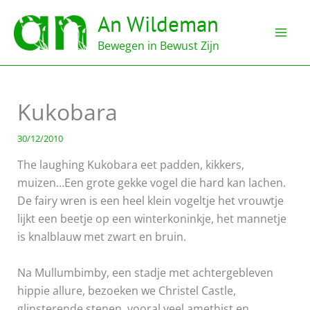
Ga
An Wildeman
naar
de
Bewegen in Bewust Zijn
inhoud
Kukobara
30/12/2010
The laughing Kukobara eet padden, kikkers,
muizen…Een grote gekke vogel die hard kan lachen.
De fairy wren is een heel klein vogeltje het vrouwtje
lijkt een beetje op een winterkoninkje, het mannetje
is knalblauw met zwart en bruin.
Na Mullumbimby, een stadje met achtergebleven
hippie allure, bezoeken we Christel Castle,
glinsterende stenen, vooral veel amethist en