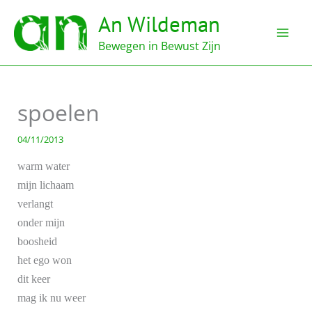
Ga
An Wildeman
naar
de
Bewegen in Bewust Zijn
inhoud
spoelen
04/11/2013
warm water
mijn lichaam
verlangt
onder mijn
boosheid
het ego won
dit keer
mag ik nu weer