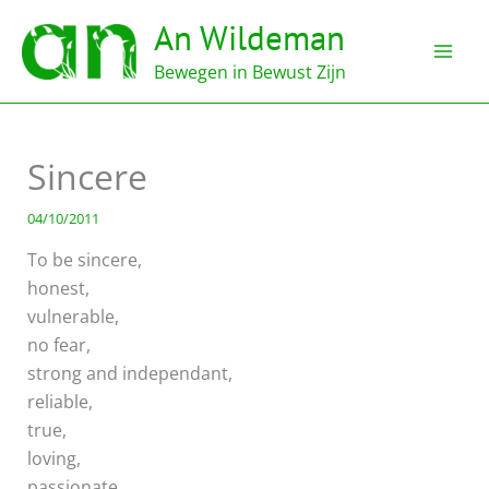
Ga
An Wildeman
naar
de
Bewegen in Bewust Zijn
inhoud
Sincere
04/10/2011
To be sincere,
honest,
vulnerable,
no fear,
strong and independant,
reliable,
true,
loving,
passionate,