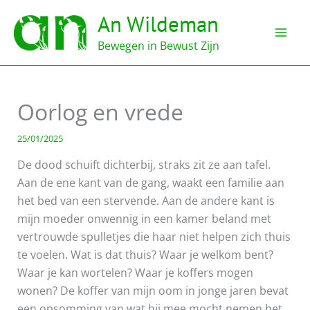
Ga
An Wildeman
naar
de
Bewegen in Bewust Zijn
inhoud
Oorlog en vrede
25/01/2025
De dood schuift dichterbij, straks zit ze aan tafel.
Aan de ene kant van de gang, waakt een familie aan
het bed van een stervende. Aan de andere kant is
mijn moeder onwennig in een kamer beland met
vertrouwde spulletjes die haar niet helpen zich thuis
te voelen. Wat is dat thuis? Waar je welkom bent?
Waar je kan wortelen? Waar je koffers mogen
wonen? De koffer van mijn oom in jonge jaren bevat
een opsomming van wat hij mee mocht nemen het