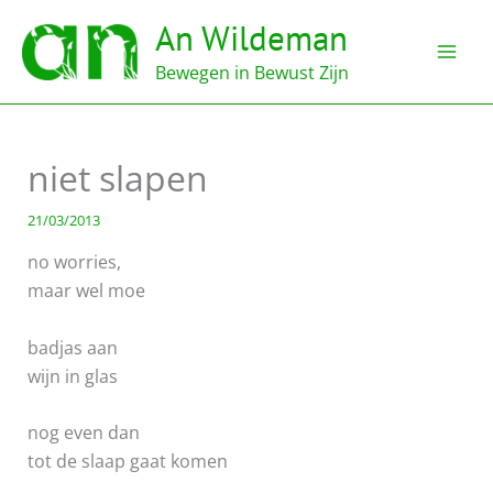
Ga
An Wildeman
naar
de
Bewegen in Bewust Zijn
inhoud
niet slapen
21/03/2013
no worries,
maar wel moe
badjas aan
wijn in glas
nog even dan
tot de slaap gaat komen