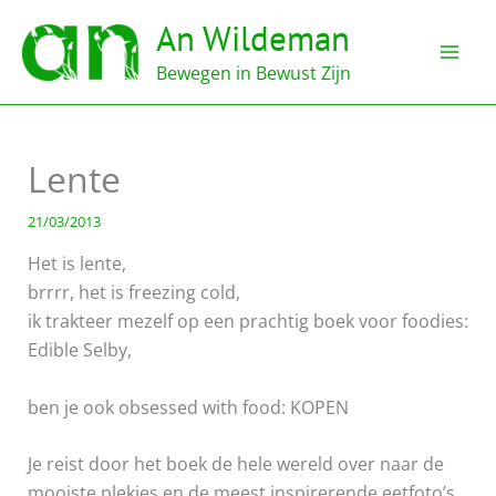
Ga
An Wildeman
naar
de
Bewegen in Bewust Zijn
inhoud
Lente
21/03/2013
Het is lente,
brrrr, het is freezing cold,
ik trakteer mezelf op een prachtig boek voor foodies:
Edible Selby,
ben je ook obsessed with food: KOPEN
Je reist door het boek de hele wereld over naar de
mooiste plekjes en de meest inspirerende eetfoto’s