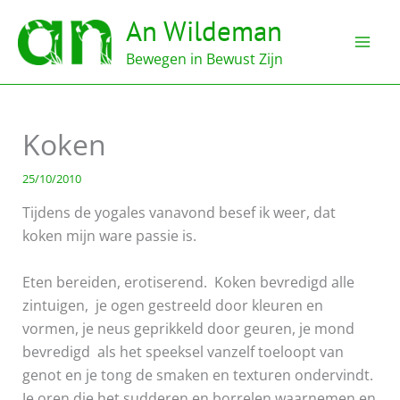
Ga
An Wildeman
naar
de
Bewegen in Bewust Zijn
inhoud
Koken
25/10/2010
Tijdens de yogales vanavond besef ik weer, dat
koken mijn ware passie is.
Eten bereiden, erotiserend. Koken bevredigd alle
zintuigen, je ogen gestreeld door kleuren en
vormen, je neus geprikkeld door geuren, je mond
bevredigd als het speeksel vanzelf toeloopt van
genot en je tong de smaken en texturen ondervindt.
Je oren die het sudderen en borrelen waarnemen en