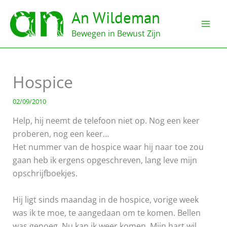
Ga
An Wildeman
naar
de
Bewegen in Bewust Zijn
inhoud
Hospice
02/09/2010
Help, hij neemt de telefoon niet op. Nog een keer
proberen, nog een keer…
Het nummer van de hospice waar hij naar toe zou
gaan heb ik ergens opgeschreven, lang leve mijn
opschrijfboekjes.
Hij ligt sinds maandag in de hospice, vorige week
was ik te moe, te aangedaan om te komen. Bellen
was genoeg. Nu kan ik weer komen. Mijn hart wil