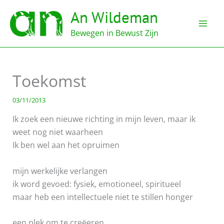
Ga
An Wildeman
naar
de
Bewegen in Bewust Zijn
inhoud
Toekomst
03/11/2013
Ik zoek een nieuwe richting in mijn leven, maar ik
weet nog niet waarheen
Ik ben wel aan het opruimen
mijn werkelijke verlangen
ik word gevoed: fysiek, emotioneel, spiritueel
maar heb een intellectuele niet te stillen honger
een plek om te creëeren,