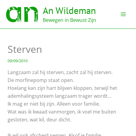
Ga
An Wildeman
naar
de
Bewegen in Bewust Zijn
inhoud
Sterven
09/09/2010
Langzaam zal hij sterven, zacht zal hij sterven.
De morfinepomp staat open.
Hoelang kan zijn hart blijven kloppen, terwijl het
ademhalingsysteem langzaam trager wordt…
Ik mag er niet bij zijn. Alleen voor familie.
Wat was ik kwaad vanmorgen, ik voel me buiten
gesloten, wat kil, deur dicht.
Ik wil ook afscheid nemen. Alsof je familie