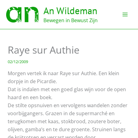
Ga
An Wildeman
naar
de
Bewegen in Bewust Zijn
inhoud
Raye sur Authie
02/12/2009
Morgen vertek ik naar Raye sur Authie. Een klein
dorpje in de Picardie.
Dat is indalen met een goed glas wijn voor de open
haard en een boek.
De stilte opsnuiven en vervolgens wandelen zonder
voorbijgangers. Grazen in de supermarché en
terugkomen met kaas, stokbrood, zoutere boter,
olijven, gamba’s en te dure groente. Struinen langs
de krijtrotsen en verrast worden door