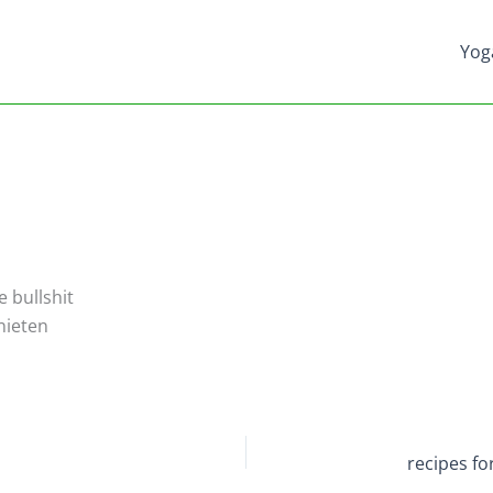
Yog
e bullshit
nieten
recipes f