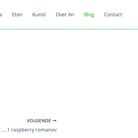
a
Eten
Kunst
Over An
Blog
Contact
VOLGENDE
or…..1 raspberry romanov