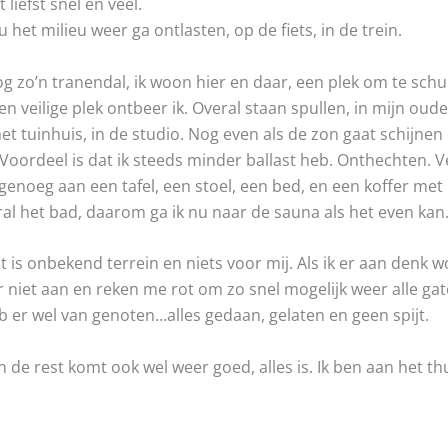
 liefst snel en veel.
u het milieu weer ga ontlasten, op de fiets, in de trein.
g zo’n tranendal, ik woon hier en daar, een plek om te schuile
n veilige plek ontbeer ik. Overal staan spullen, in mijn oude 
het tuinhuis, in de studio. Nog even als de zon gaat schijnen 
ordeel is dat ik steeds minder ballast heb. Onthechten. Ve
 genoeg aan een tafel, een stoel, een bed, en een koffer met 
ral het bad, daarom ga ik nu naar de sauna als het even kan
t is onbekend terrein en niets voor mij. Als ik er aan denk 
er niet aan en reken me rot om zo snel mogelijk weer alle ga
 er wel van genoten…alles gedaan, gelaten en geen spijt.
en de rest komt ook wel weer goed, alles is. Ik ben aan het t