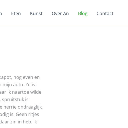
a
Eten
Kunst
Over An
Blog
Contact
 kapot, nog even en
 mijn auto. Ze is
aar ik naartoe wilde
 spruitstuk is
e herrie ondraaglijk
odig is. Geen ritjes
aar zin in heb. Ik