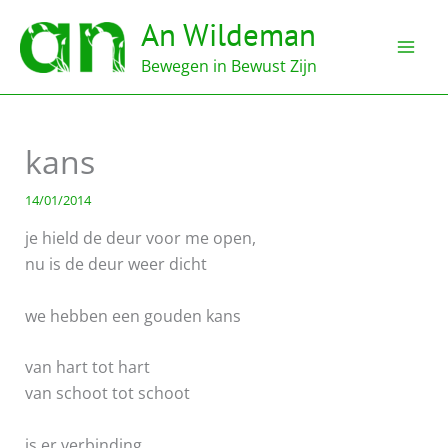
Ga
An Wildeman
naar
de
Bewegen in Bewust Zijn
inhoud
kans
14/01/2014
je hield de deur voor me open,
nu is de deur weer dicht
we hebben een gouden kans
van hart tot hart
van schoot tot schoot
is er verbinding.