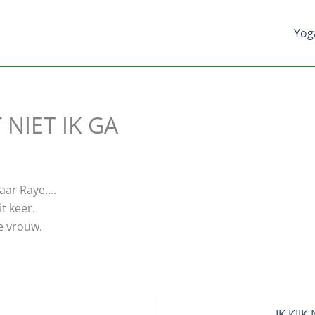
Yog
 NIET IK GA
naar Raye….
t keer.
e vrouw.
IK KIJ