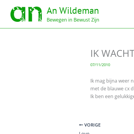
Ga
An Wildeman
naar
de
Bewegen in Bewust Zijn
inhoud
IK WACHT
07/11/2010
Ik mag bijna weer 
met de blauwe cx di
Ik ben een gelukkig
VORIGE
Love