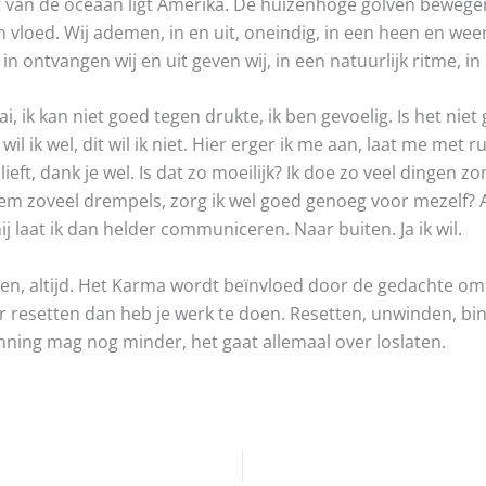
 van de oceaan ligt Amerika. De huizenhoge golven bewege
 vloed. Wij ademen, in en uit, oneindig, in een heen en we
 in ontvangen wij en uit geven wij, in een natuurlijk ritme, in 
ai, ik kan niet goed tegen drukte, ik ben gevoelig. Is het nie
t wil ik wel, dit wil ik niet. Hier erger ik me aan, laat me met r
lieft, dank je wel. Is dat zo moeilijk? Ik doe zo veel dingen 
eem zoveel drempels, zorg ik wel goed genoeg voor mezelf?
ij laat ik dan helder communiceren. Naar buiten. Ja ik wil.
en, altijd. Het Karma wordt beïnvloed door de gedachte om 
eer resetten dan heb je werk te doen. Resetten, unwinden, bin
nning mag nog minder, het gaat allemaal over loslaten.