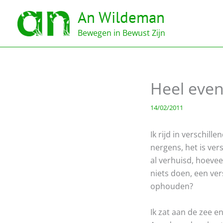
Ga
An Wildeman
naar
de
Bewegen in Bewust Zijn
inhoud
Heel eve
14/02/2011
Ik rijd in verschill
nergens, het is vers
al verhuisd, hoeveel
niets doen, een ver
ophouden?
Ik zat aan de zee e