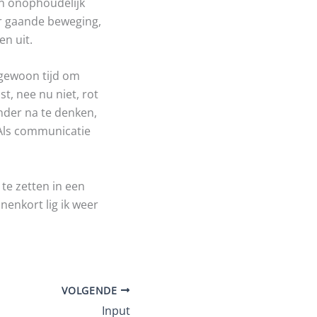
n onophoudelijk
er gaande beweging,
en uit.
t gewoon tijd om
ust, nee nu niet, rot
zonder na te denken,
 Als communicatie
te zetten in een
nenkort lig ik weer
VOLGENDE
Input