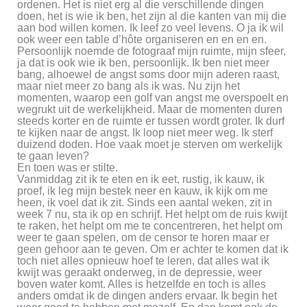
ordenen. Het is niet erg al die verschillende dingen
doen, het is wie ik ben, het zijn al die kanten van mij die
aan bod willen komen. Ik leef zo veel levens. O ja ik wil
ook weer een table d’hôte organiseren en en en en.
Persoonlijk noemde de fotograaf mijn ruimte, mijn sfeer,
ja dat is ook wie ik ben, persoonlijk. Ik ben niet meer
bang, alhoewel de angst soms door mijn aderen raast,
maar niet meer zo bang als ik was. Nu zijn het
momenten, waarop een golf van angst me overspoelt en
wegrukt uit de werkelijkheid. Maar de momenten duren
steeds korter en de ruimte er tussen wordt groter. Ik durf
te kijken naar de angst. Ik loop niet meer weg. Ik sterf
duizend doden. Hoe vaak moet je sterven om werkelijk
te gaan leven?
En toen was er stilte.
Vanmiddag zit ik te eten en ik eet, rustig, ik kauw, ik
proef, ik leg mijn bestek neer en kauw, ik kijk om me
heen, ik voel dat ik zit. Sinds een aantal weken, zit in
week 7 nu, sta ik op en schrijf. Het helpt om de ruis kwijt
te raken, het helpt om me te concentreren, het helpt om
weer te gaan spelen, om de censor te horen maar er
geen gehoor aan te geven. Om er achter te komen dat ik
toch niet alles opnieuw hoef te leren, dat alles wat ik
kwijt was geraakt onderweg, in de depressie, weer
boven water komt. Alles is hetzelfde en toch is alles
anders omdat ik de dingen anders ervaar. Ik begin het