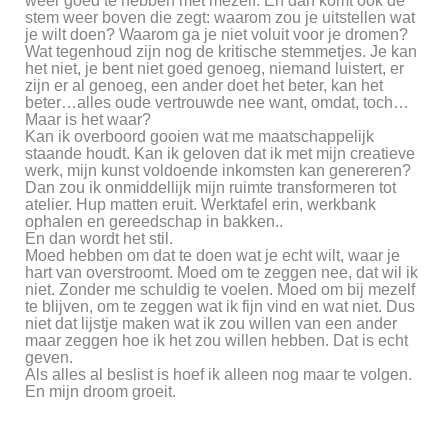
weer goed te hebben met mezelf. En dan komt ook de
stem weer boven die zegt: waarom zou je uitstellen wat
je wilt doen? Waarom ga je niet voluit voor je dromen?
Wat tegenhoud zijn nog de kritische stemmetjes. Je kan
het niet, je bent niet goed genoeg, niemand luistert, er
zijn er al genoeg, een ander doet het beter, kan het
beter…alles oude vertrouwde nee want, omdat, toch…
Maar is het waar?
Kan ik overboord gooien wat me maatschappelijk
staande houdt. Kan ik geloven dat ik met mijn creatieve
werk, mijn kunst voldoende inkomsten kan genereren?
Dan zou ik onmiddellijk mijn ruimte transformeren tot
atelier. Hup matten eruit. Werktafel erin, werkbank
ophalen en gereedschap in bakken..
En dan wordt het stil.
Moed hebben om dat te doen wat je echt wilt, waar je
hart van overstroomt. Moed om te zeggen nee, dat wil ik
niet. Zonder me schuldig te voelen. Moed om bij mezelf
te blijven, om te zeggen wat ik fijn vind en wat niet. Dus
niet dat lijstje maken wat ik zou willen van een ander
maar zeggen hoe ik het zou willen hebben. Dat is echt
geven.
Als alles al beslist is hoef ik alleen nog maar te volgen.
En mijn droom groeit.