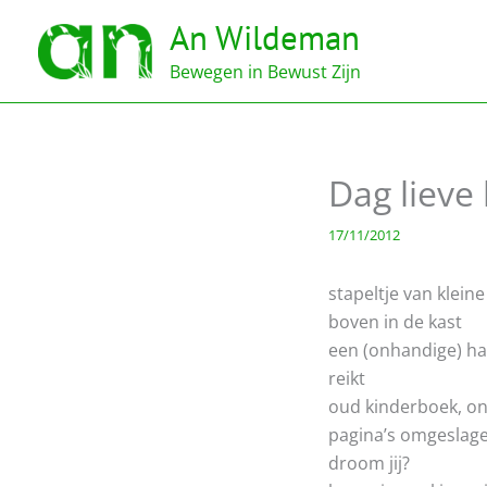
Ga
An Wildeman
naar
de
Bewegen in Bewust Zijn
inhoud
Dag lieve
17/11/2012
stapeltje van kleine
boven in de kast
een (onhandige) h
reikt
oud kinderboek, o
pagina’s omgeslag
droom jij?