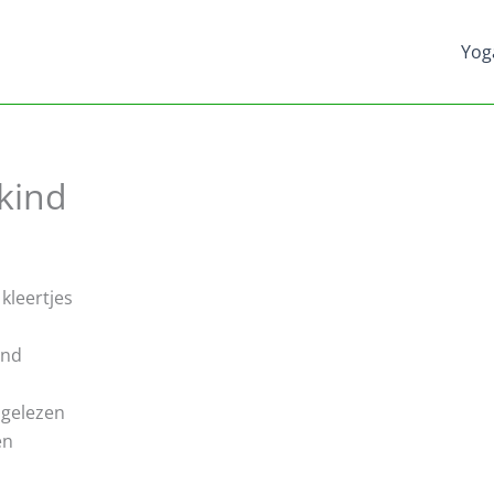
Yog
 kind
 kleertjes
and
ngelezen
en