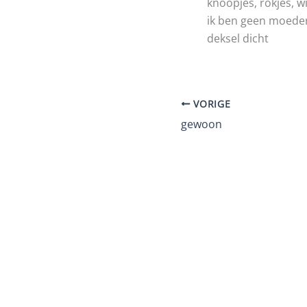
knoopjes, rokjes, w
ik ben geen moede
deksel dicht
VORIGE
gewoon