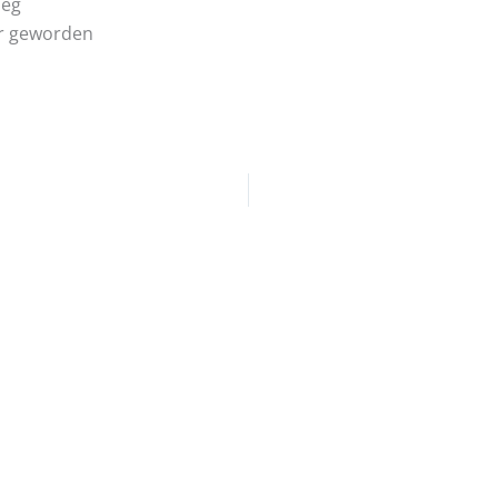
ieg
r geworden