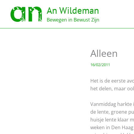
Ga
An Wildeman
naar
de
Bewegen in Bewust Zijn
inhoud
Alleen
16/02/2011
Het is de eerste avo
het delen, maar ook 
Vanmiddag harkte i
de lente, groene pu
huisje lente klaar 
weken in Den Haag 